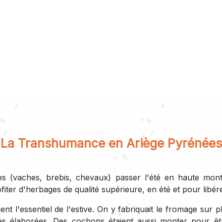
La Transhumance en Ariège Pyrénées
s (vaches, brebis, chevaux) passer l'été en haute monta
fiter d'herbages de qualité supérieure, en été et pour libér
ent l'essentiel de l'estive. On y fabriquait le fromage sur 
rès élaborées. Des cochons étaient aussi monter pour êtr