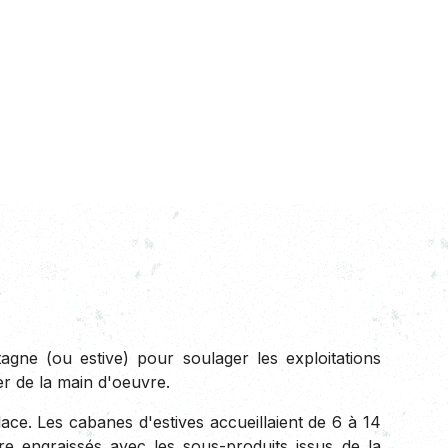
gne (ou estive) pour soulager les exploitations
er de la main d'oeuvre.
place. Les cabanes d'estives accueillaient de 6 à 14
e engraissés avec les sous-produits issus de la