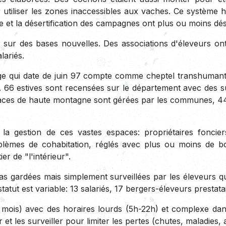
r utiliser les zones inaccessibles aux vaches. Ce système
ure et la désertification des campagnes ont plus ou moins dé
 sur des bases nouvelles. Des associations d'éleveurs ont
lariés.
iège qui date de juin 97 compte comme cheptel transhuman
. 66 estives sont recensées sur le département avec des s
aces de haute montagne sont gérées par les communes, 44% 
la gestion de ces vastes espaces: propriétaires foncier
oblèmes de cohabitation, réglés avec plus ou moins de b
er de "l'intérieur".
as gardées mais simplement surveillées par les éleveurs q
atut est variable: 13 salariés, 17 bergers-éleveurs prestata
mois) avec des horaires lourds (5h-22h) et complexe dans s
r et les surveiller pour limiter les pertes (chutes, maladies, 