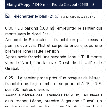
Etang d’Appy (1340 m) - Pic de Girabal (2169 m)
Télécharger le plan
(21Ko)
publié le 21/09/2022 à 08:49
0.00 :
Du parking (980 m), emprunter le sentier qui
monte vers le Nord-Est.
Au bout de 8 minutes, il franchit un petit ruisseau
puis s’élève vers l’Est et serpente ensuite sous une
première ligne Haute Tension.
Après avoir franchi une seconde ligne H.T., il monte
vers le Nord, sur la rive Ouest de la vallée de
Girabal.
0.25 :
Le sentier passe près d’un bosquet de hêtres,
franchit une large combe et se poursuit à l’Est-N.E.
sur 300 mètres environ.
Avant la hêtraie des Estellades (1450 m), au niveau
d’un rocher fléché, prendre à gauche (Ouest) un
sentier qui monte en lacets, pénètre dans une forêt