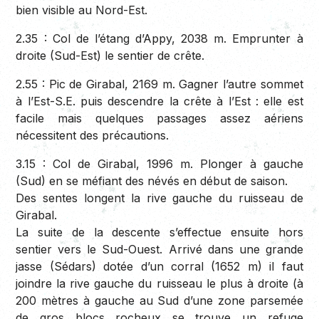
bien visible au Nord-Est.
2.35 :
Col de l’étang d’Appy, 2038 m. Emprunter à
droite (Sud-Est) le sentier de crête.
2.55 :
Pic de Girabal, 2169 m. Gagner l’autre sommet
à l’Est-S.E. puis descendre la crête à l’Est : elle est
facile mais quelques passages assez aériens
nécessitent des précautions.
3.15 :
Col de Girabal, 1996 m. Plonger à gauche
(Sud) en se méfiant des névés en début de saison.
Des sentes longent la rive gauche du ruisseau de
Girabal.
La suite de la descente s’effectue ensuite hors
sentier vers le Sud-Ouest. Arrivé dans une grande
jasse (Sédars) dotée d’un corral (1652 m) il faut
joindre la rive gauche du ruisseau le plus à droite (à
200 mètres à gauche au Sud d’une zone parsemée
de gros blocs rocheux se trouve un refuge